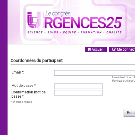
Accueil
Me connect
Coordonnées du participant
Email
*
:
L'email est l'iden
Pensez à utiliser
Mot de passe
*
:
Confirmation mot de
passe
*
:
* champs requis