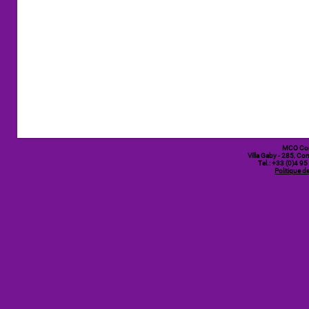
MCO Co
Villa Gaby
- 285, Cor
Tel.: +33 (0)4 9
Politique de