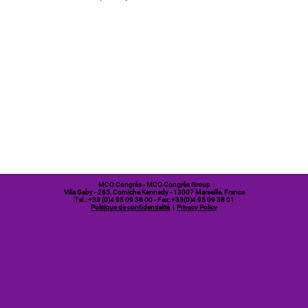
MCO Congrès
- MCO Congrès Group
Villa Gaby
- 285, Corniche Kennedy - 13007 Marseille, France
Tel.: +33 (0)4 95 09 38 00 - Fax: +33(0)4 95 09 38 01
Politique de confidentialité
|
Privacy Policy