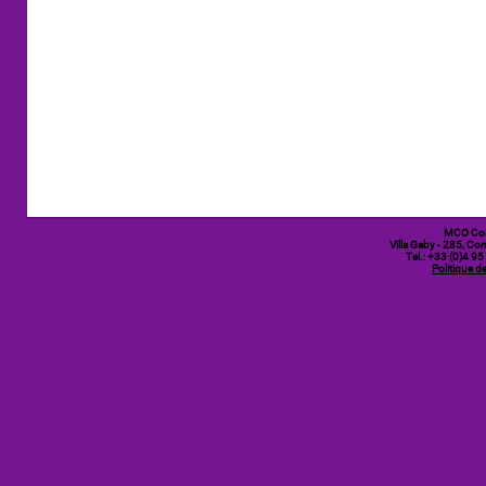
MCO Co
Villa Gaby
- 285, Cor
Tel.: +33 (0)4 9
Politique de