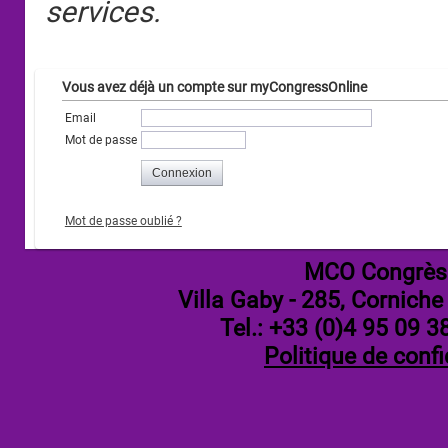
services.
Vous avez déjà un compte sur myCongressOnline
Email
Mot de passe
Mot de passe oublié ?
MCO Congrès
Villa Gaby
- 285, Corniche
Tel.: +33 (0)4 95 09 3
Politique de confi